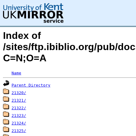
Index of
/sites/ftp.ibiblio.org/pub/d
C=N;O=A
Name
Parent Directory
21320/
21321/
21322/
21323/
21324/
21325/