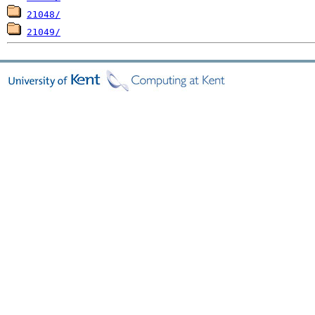
21048/
21049/