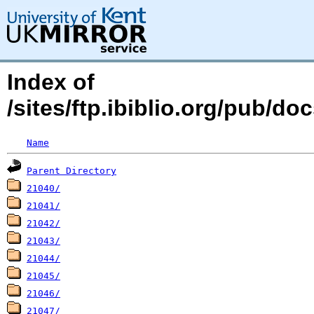
Index of
/sites/ftp.ibiblio.org/pub/do
Name
Parent Directory
21040/
21041/
21042/
21043/
21044/
21045/
21046/
21047/