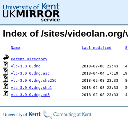
Index of /sites/videolan.or
Name
Last modified
S
Parent Directory
vlc-3.0.0.dmg
vlc-3.0.0.dmg.asc
vlc-3.0.0.dmg.sha256
vlc-3.0.0.dmg.sha1
vlc-3.0.0.dmg.md5