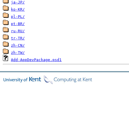
ja-JP/
ko-KR/
pl-PL/
pt-BR/
ru-RU/
tr-TR/
zh-CN/
zh-TW/
Add-AppDevPackage.psd1