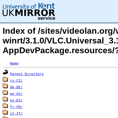
Index of /sites/videolan.org/
winrt/3.1.0/VLC.Universal_3
AppDevPackage.resources
Name
Parent Directory
cs-CZ/
de-DE/
en-US/
es-ES/
fr-FR/
it-IT/