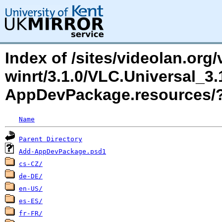
Index of /sites/videolan.org/
winrt/3.1.0/VLC.Universal_3
AppDevPackage.resources
Name
Parent Directory
Add-AppDevPackage.psd1
cs-CZ/
de-DE/
en-US/
es-ES/
fr-FR/