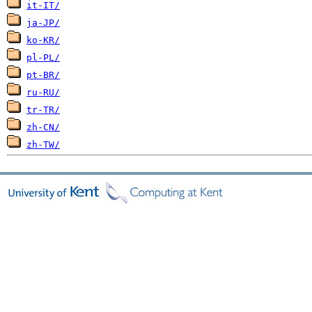
it-IT/
ja-JP/
ko-KR/
pl-PL/
pt-BR/
ru-RU/
tr-TR/
zh-CN/
zh-TW/