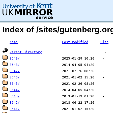
Index of /sites/gutenberg.o
Name
Last modified
Size
Parent Directory
8649/
8648/
8647/
8646/
8645/
8644/
8643/
8642/
8641/