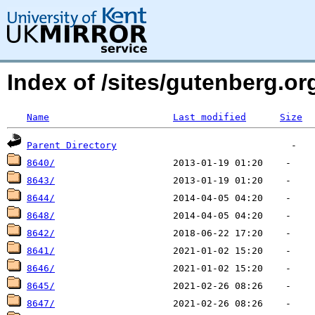
Index of /sites/gutenberg.o
Name
Last modified
Size
Parent Directory
8640/
8643/
8644/
8648/
8642/
8641/
8646/
8645/
8647/