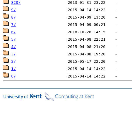
820/
9/
8/
7/
6/
5/
4/
3/
2/
1/
0/