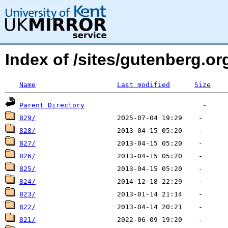
Index of /sites/gutenberg.o
Name
Last modified
Size
Parent Directory
829/
828/
827/
826/
825/
824/
823/
822/
821/