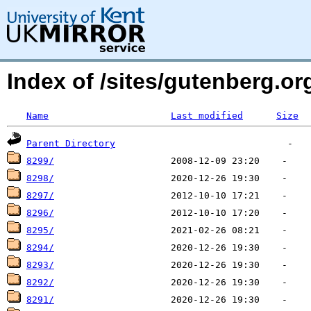
Index of /sites/gutenberg.o
Name
Last modified
Size
Parent Directory
8299/
8298/
8297/
8296/
8295/
8294/
8293/
8292/
8291/