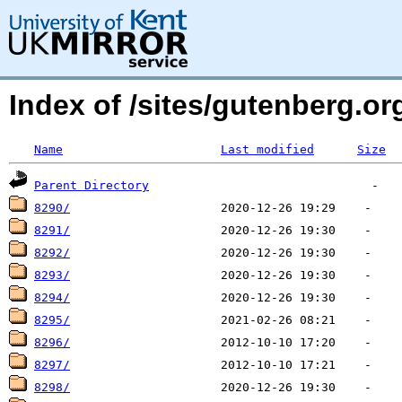
Index of /sites/gutenberg.org
Name
Last modified
Size
Parent Directory
8290/
8291/
8292/
8293/
8294/
8295/
8296/
8297/
8298/