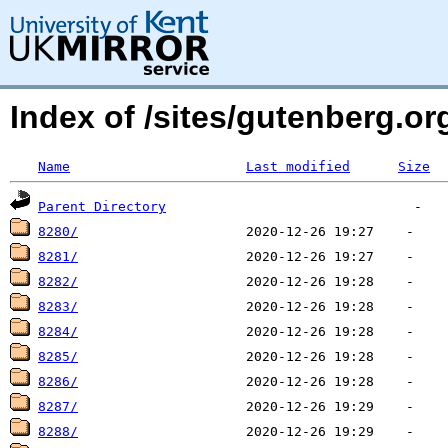
Index of /sites/gutenberg.org
Name
Last modified
Size
Parent Directory
8280/
8281/
8282/
8283/
8284/
8285/
8286/
8287/
8288/