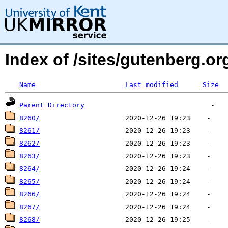
Index of /sites/gutenberg.o
Name
Last modified
Size
Parent Directory
8260/
8261/
8262/
8263/
8264/
8265/
8266/
8267/
8268/