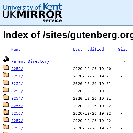
Index of /sites/gutenberg.org
Name
Last modified
Size
Parent Directory
8250/
8251/
8252/
8253/
8254/
8255/
8256/
8257/
8258/