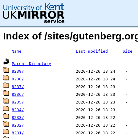
Index of /sites/gutenberg.o
Name
Last modified
Size
Parent Directory
8239/
8238/
8237/
8236/
8235/
8234/
8233/
8232/
8231/