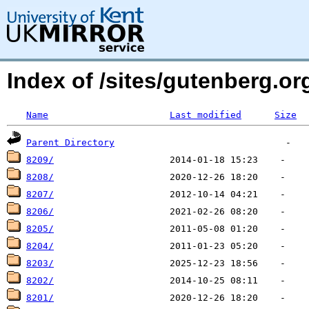
Index of /sites/gutenberg.o
Name
Last modified
Size
Parent Directory
8209/
8208/
8207/
8206/
8205/
8204/
8203/
8202/
8201/