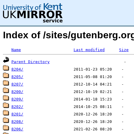
Index of /sites/gutenberg.o
Name
Last modified
Size
Parent Directory
8204/
8205/
8207/
8200/
8209/
8202/
8201/
8208/
8206/