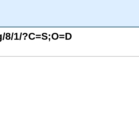
rg/8/1/?C=S;O=D