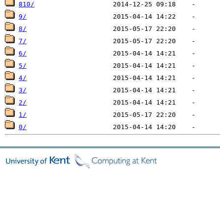
810/
9/
8/
7/
6/
5/
4/
3/
2/
1/
0/