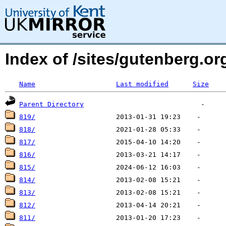
Index of /sites/gutenberg.o
Name
Last modified
Size
Parent Directory
819/
818/
817/
816/
815/
814/
813/
812/
811/