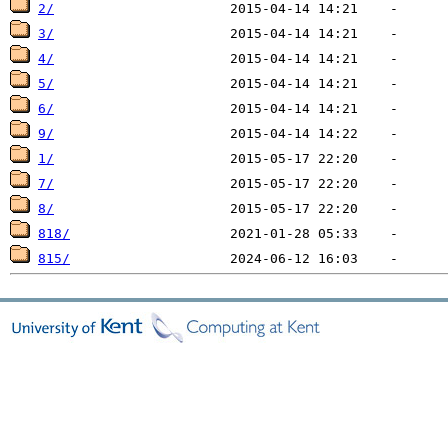
2/
3/
4/
5/
6/
9/
1/
7/
8/
818/
815/