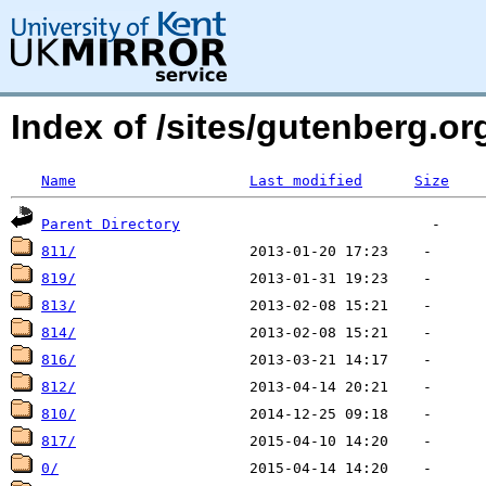
Index of /sites/gutenberg.o
Name
Last modified
Size
Parent Directory
811/
819/
813/
814/
816/
812/
810/
817/
0/