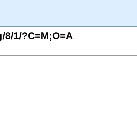
rg/8/1/?C=M;O=A