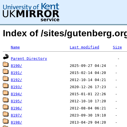
Index of /sites/gutenberg.org
Name
Last modified
Size
Parent Directory
8190/
8191/
8192/
8193/
8194/
8195/
8196/
8197/
8198/