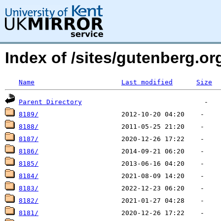
Index of /sites/gutenberg.o
Name
Last modified
Size
Parent Directory
8189/
8188/
8187/
8186/
8185/
8184/
8183/
8182/
8181/