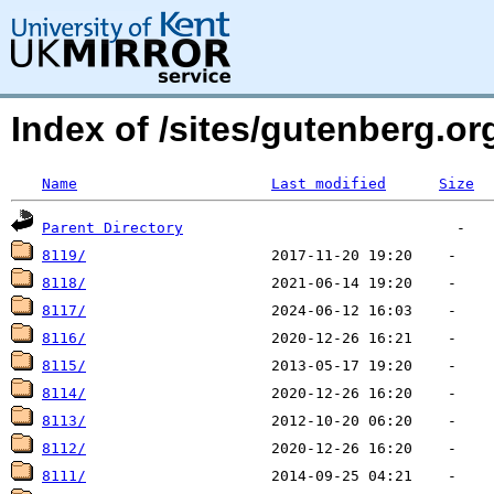
Index of /sites/gutenberg.o
Name
Last modified
Size
Parent Directory
8119/
8118/
8117/
8116/
8115/
8114/
8113/
8112/
8111/