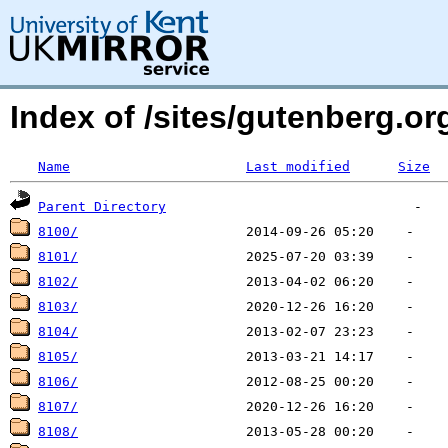
Index of /sites/gutenberg.org
Name
Last modified
Size
Parent Directory
8100/
8101/
8102/
8103/
8104/
8105/
8106/
8107/
8108/