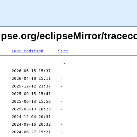
lipse.org/eclipseMirror/tra
Last modified
Size