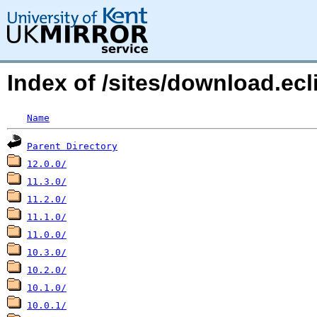
Index of /sites/download.ec
Name
Parent Directory
12.0.0/
11.3.0/
11.2.0/
11.1.0/
11.0.0/
10.3.0/
10.2.0/
10.1.0/
10.0.1/