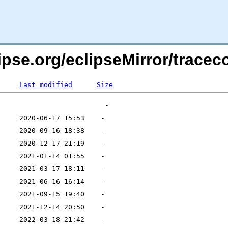
lipse.org/eclipseMirror/trace
Last modified
Size