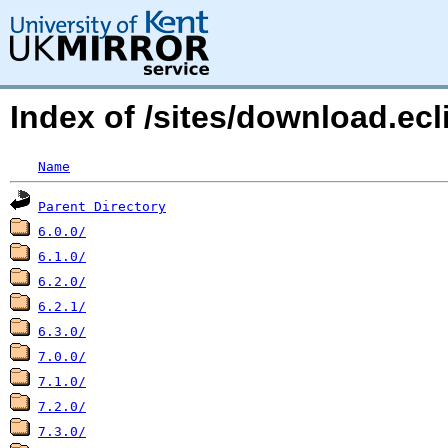
Index of /sites/download.ec
Name
Parent Directory
6.0.0/
6.1.0/
6.2.0/
6.2.1/
6.3.0/
7.0.0/
7.1.0/
7.2.0/
7.3.0/